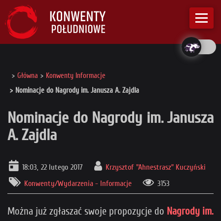
Główna
Konwenty Informacje
Nominacje do Nagrody im. Janusza A. Zajdla
Nominacje do Nagrody im. Janusza
A. Zajdla
18:03, 22 lutego 2017
Krzysztof "Ahnestrasz" Kuczyński
Konwenty/Wydarzenia - Informacje
3153
Można już zgłaszać swoje propozycje do
Nagrody im.