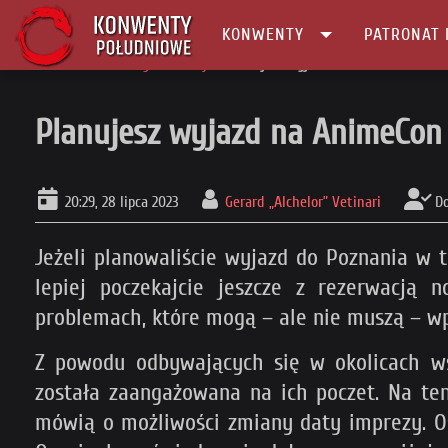
KONWENTY
PATRONAT 
Główna
Konwenty Informacje
Planujesz wyjazd na AnimeCon 2023? Le
Planujesz wyjazd na AnimeCon 2
20:29, 28 lipca 2023
Gerard „Alchelor” Vetinari
D
Jeżeli planowaliście wyjazd do Poznania w 
lepiej poczekajcie jeszcze z rezerwacją 
problemach, które mogą – ale nie muszą – w
Z powodu odbywających się w okolicach w
została zaangażowana na ich poczet. Na te
mówią o możliwości zmiany daty imprezy. Os