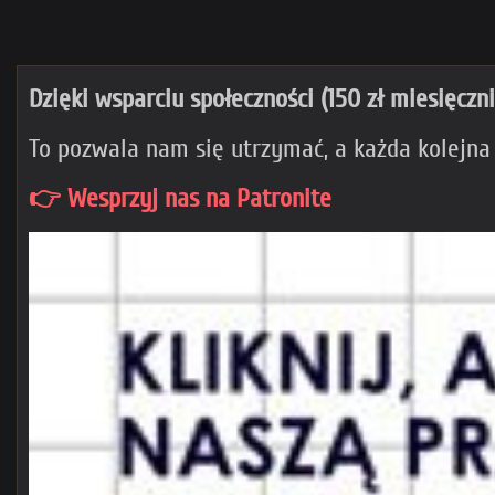
Dzięki wsparciu społeczności (150 zł miesięczn
To pozwala nam się utrzymać, a każda kolejna
👉 Wesprzyj nas na Patronite