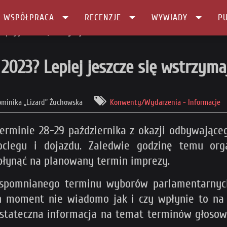
I WSPÓŁPRACA
RECENZJE
WYWIADY
PU
piej jeszcze się wstrzymaj...
023? Lepiej jeszcze się wstrzymaj.
ominika „Lizard” Żuchowska
Konwenty/Wydarzenia - Informacje
terminie 28-29 października z okazji odbywając
noclegu i dojazdu. Zaledwie godzinę temu org
płynąć na planowany termin imprezy.
spomnianego terminu wyborów parlamentarnych,
n moment nie wiadomo jak i czy wpłynie to na 
tateczna informacja na temat terminów głosowań 