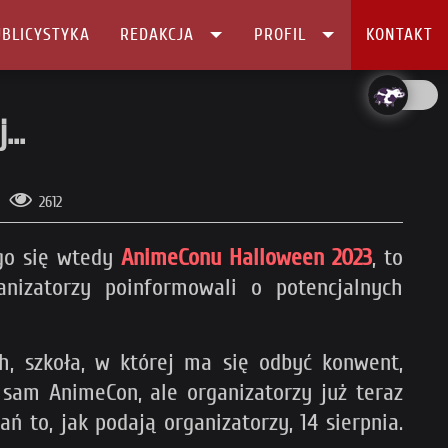
BLICYSTYKA
REDAKCJA
PROFIL
KONTAKT
..
2612
ego się wtedy
AnimeConu Halloween 2023
, to
anizatorzy poinformowali o potencjalnych
 szkoła, w której ma się odbyć konwent,
sam AnimeCon, ale organizatorzy już teraz
to, jak podają organizatorzy, 14 sierpnia.