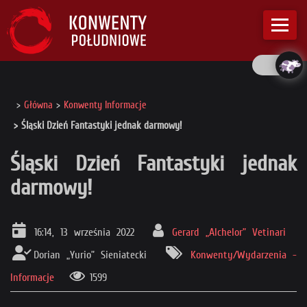
Główna
Konwenty Informacje
Śląski Dzień Fantastyki jednak darmowy!
Śląski Dzień Fantastyki jednak
darmowy!
16:14, 13 września 2022
Gerard „Alchelor” Vetinari
Dorian „Yurio” Sieniatecki
Konwenty/Wydarzenia -
Informacje
1599