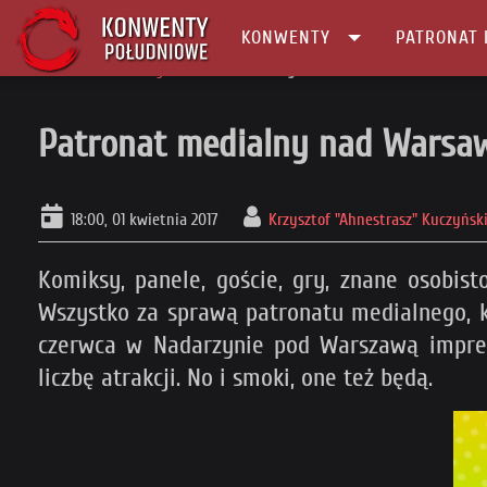
KONWENTY
PATRONAT 
Główna
Patronaty
Patronat medialny nad Warsaw Comic Con
Patronat medialny nad Warsa
18:00, 01 kwietnia 2017
Krzysztof "Ahnestrasz" Kuczyńsk
Komiksy, panele, goście, gry, znane osobist
Wszystko za sprawą patronatu medialnego, k
czerwca w Nadarzynie pod Warszawą imprez
liczbę atrakcji. No i smoki, one też będą.