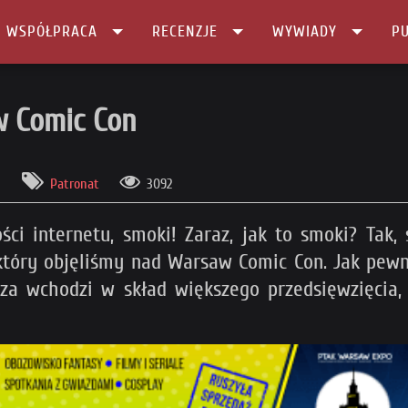
I WSPÓŁPRACA
RECENZJE
WYWIADY
PU
w Comic Con
i
Patronat
3092
ości internetu, smoki! Zaraz, jak to smoki? Tak,
tóry objęliśmy nad Warsaw Comic Con. Jak pewn
a wchodzi w skład większego przedsięwzięcia, 