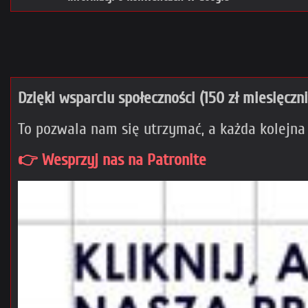
Dzięki wsparciu społeczności (150 zł miesięczn
To pozwala nam się utrzymać, a każda kolejna
👉 Wesprzyj nas na Patronite