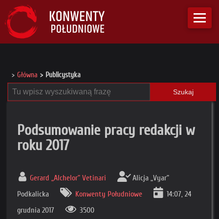
Główna
Publicystyka
Szukaj
Podsumowanie pracy redakcji w
roku 2017
Gerard „Alchelor” Vetinari
Alicja „Vyar”
Podkalicka
Konwenty Południowe
14:07, 24
grudnia 2017
3500