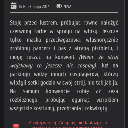
16:13, 23 maja 2017
9192
Stoję przed lustrem, próbując równo nałożyć
czerwoną farbę w sprayu na włosy. Jeszcze
tylko maska przeciwgazowa, własnoręcznie
zrobiony pancerz i pas z atrapą pistoletu, i
mogę ruszać na konwent
(Wiem, że strój
wojskowy to jeszcze nie cosplay)
. Już na
parkingu widzę innych cosplayerów, którzy
włożyli setki godzin w swój strój, nie tak jak ja.
Na samym konwencie robię aż zeza
rozbieżnego, próbując ogarnąć wzrokiem
wszystkie kostiumy, przebrania i rekwizyty.
Czytaj więcej: Cosplay, nie fantazja - o