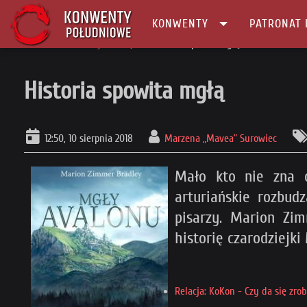
KONWENTY
PATRONAT 
Główna
Informacje
Książki
Historia spowita mgłą
Historia spowita mgłą
12:50, 10 sierpnia 2018
Marzena „Mavea” Surowiec
Mało kto nie zna o
arturiańskie rozbud
pisarzy. Marion Zim
historię czarodziejk
Relacja: KoKon - Czy da się zro