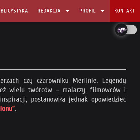
BLICYSTYKA
REDAKCJA
PROFIL
KONTAKT
erzach czy czarowniku Merlinie. Legendy
 też wielu twórców – malarzy, filmowców i
nspiracji, postanowiła jednak opowiedzieć
lonu”
.