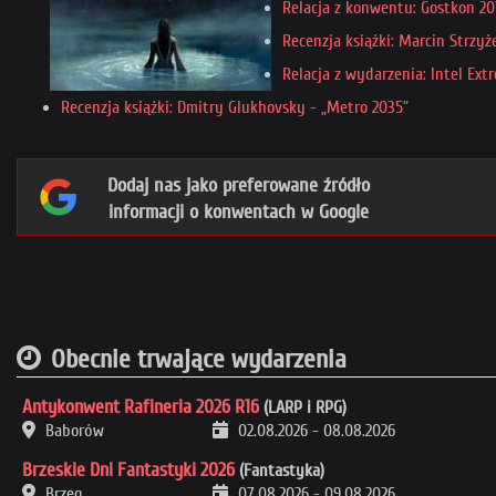
Relacja z konwentu: Gostkon 20
Recenzja książki: Marcin Strzyż
Relacja z wydarzenia: Intel Ex
Recenzja książki: Dmitry Glukhovsky - „Metro 2035”
Dodaj nas jako preferowane źródło
informacji o konwentach w Google
Obecnie trwające wydarzenia
Antykonwent Rafineria 2026 R16
(LARP i RPG)
Baborów
02.08.2026
-
08.08.2026
Brzeskie Dni Fantastyki 2026
(Fantastyka)
Brzeg
07.08.2026
-
09.08.2026