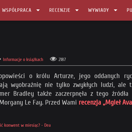
I WSPÓŁPRACA
RECENZJE
WYWIADY
PU
Informacje o książkach
2187
powieści o królu Arturze, jego oddanych ryc
zają wyobraźnię nie tylko zwykłych ludzi, ale
mer Bradley także zaczerpnęła z tego źródła i
i Morgany Le Fay. Przed Wami
recenzja „Mgieł Ava
bić konwent w miesiąc? - Dea