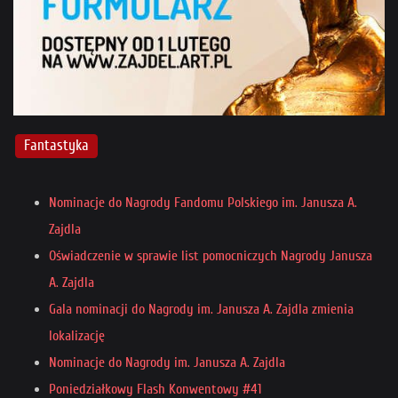
Fantastyka
Nominacje do Nagrody Fandomu Polskiego im. Janusza A.
Zajdla
Oświadczenie w sprawie list pomocniczych Nagrody Janusza
A. Zajdla
Gala nominacji do Nagrody im. Janusza A. Zajdla zmienia
lokalizację
Nominacje do Nagrody im. Janusza A. Zajdla
Poniedziałkowy Flash Konwentowy #41