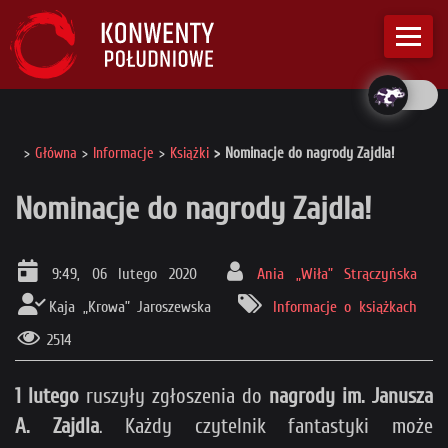
Główna
Informacje
Książki
Nominacje do nagrody Zajdla!
Nominacje do nagrody Zajdla!
9:49, 06 lutego 2020
Ania „Wiła” Strączyńska
Kaja „Krowa” Jaroszewska
Informacje o książkach
2514
1 lutego
ruszyły zgłoszenia do
nagrody im. Janusza
A. Zajdla
. Każdy czytelnik fantastyki może