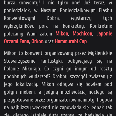
burza...konwenty! I nie tylko one! Już teraz, w
poniedziałek, w Naszym Poniedziałkowym Flashu
Konwentowym! Dobra, wystarczy tych
wykrzykników, pora na konkretny. Konkretnie
polecamy Wam zatem
Mikon
,
Mochicon
,
Japonię
Oczami Fana
,
Orkon
oraz
Hammurabi Cup
.
Mikon to konwent organizowany przez Myślenickie
Stowarzyszenie Fantastyki, odbywający się na
Polanie Mikołaja. Co czyni go innym od reszty
podobnych wydarzeń? Drobny szczegół związany z
jego lokalizacją. Mikon odbywa się bowiem pod
gołym niebem, a jedyną możliwością noclegu są
przygotowane przez organizatorów namioty. Pogoda
na najbliższy weekend nie zapowiada się jednak tak
źle, dlatego istnieje duża szansa, że będziecie się