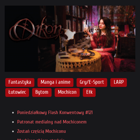
Fantastyka
Manga i anime
Gry/E-Sport
LARP
Łutowiec
Bytom
Mochicon
Ełk
Poniedziałkowy Flash Konwentowy #121
Patronat medialny nad Mochiconem
Zostań częścią Mochiconu