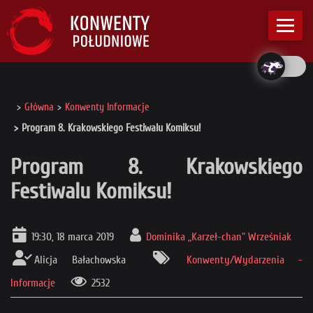
Główna
Konwenty Informacje
Program 8. Krakowskiego Festiwalu Komiksu!
Program 8. Krakowskiego
Festiwalu Komiksu!
19:30, 18 marca 2019
Dominika „Karzeł-chan” Wrześniak
Alicja Bałachowska
Konwenty/Wydarzenia -
Informacje
2532