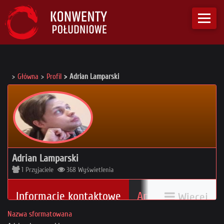
Główna
Profil
Adrian Lamparski
Adrian Lamparski
1
Przyjaciele
368
Wyświetlenia
Informacje kontaktowe
Artykuły
Więcej
3
Nazwa sformatowana
My Conventions List
Statystyki
0 / 0