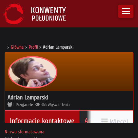
Główna
Profil
Adrian Lamparski
Adrian Lamparski
1
Przyjaciele
366
Wyświetlenia
Informacje kontaktowe
Artykuły
Więcej
3
Nazwa sformatowana
My Conventions List
Statystyki
0 / 0