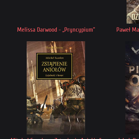
Melissa Darwood - „Pryncypium”
Paweł Maj