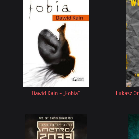
Dawid Kain - „Fobia”
Łukasz Orb