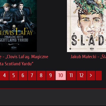
 - „Clovis LaFay. Magiczne
Jakub Małecki - „Śl
ta Scotland Yardu"
4
5
6
7
8
9
10
11
12