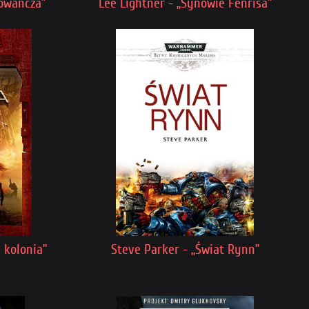
ówańcza”
Lee Lightner - „Synowie Fenrisa”
 kolonia”
Steve Parker - „Świat Rynn”