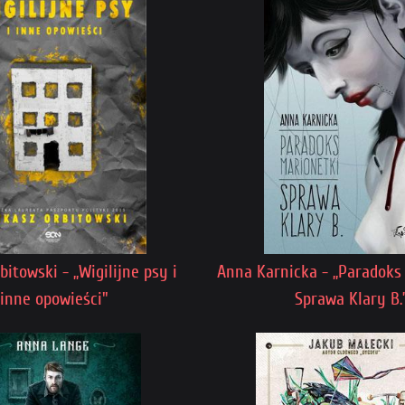
itowski - „Wigilijne psy i
Anna Karnicka - „Paradoks 
inne opowieści"
Sprawa Klary B.