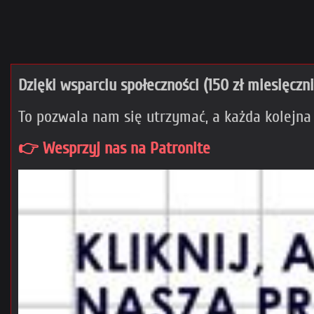
Dzięki wsparciu społeczności (150 zł miesięczn
To pozwala nam się utrzymać, a każda kolejna
👉 Wesprzyj nas na Patronite