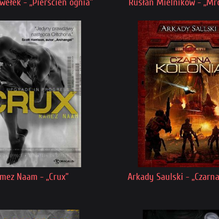
wełek - „Pierścień ognia”
Rusłan Mielnikow - „Mr
mez Naam - „Crux”
Arkady Saulski - „Czarna