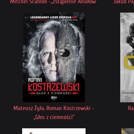
Mitchel Scanlon -„Zstąpienie Aniołów”
Jakub Pa
Mateusz Żyła, Roman Kostrzewski -
Ra
„Głos z ciemności”