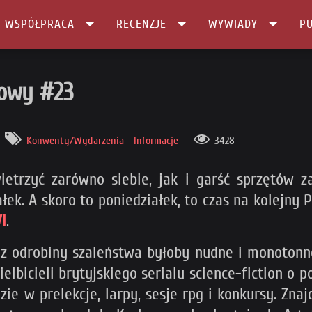
I WSPÓŁPRACA
RECENZJE
WYWIADY
PU
3
towy #23
Konwenty/Wydarzenia - Informacje
3428
ewietrzyć zarówno siebie, jak i garść sprzętów
iałek. A skoro to poniedziałek, to czas na kolej
VI
.
ez odrobiny szaleństwa byłoby nudne i monotonne
bicieli brytyjskiego serialu science-fiction o po
e w prelekcje, larpy, sesje rpg i konkursy. Znajd