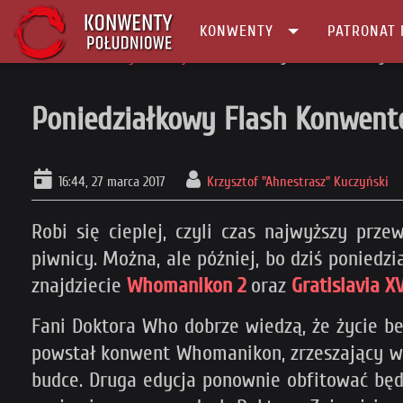
KONWENTY
PATRONAT 
Główna
Konwenty Informacje
Poniedziałkowy Flash Konwentowy #2
Poniedziałkowy Flash Konwen
16:44, 27 marca 2017
Krzysztof "Ahnestrasz" Kuczyński
Robi się cieplej, czyli czas najwyższy prz
piwnicy. Można, ale później, bo dziś poniedz
znajdziecie
Whomanikon 2
oraz
Gratislavia X
Fani Doktora Who dobrze wiedzą, że życie b
powstał konwent Whomanikon, zrzeszający wiel
budce. Druga edycja ponownie obfitować będzi