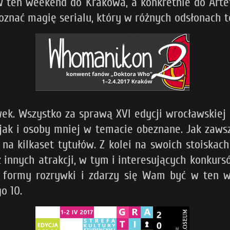
 w ten weekend do Krakowa, a konkretnie do Artet
by poznać magię serialu, który w różnych odsłonach
k. Wszystko za sprawą XVI edycji wrocławskiej G
jak i osoby mniej w temacie obeznane. Jak zawsz
 na kilkaset tytułów. Z kolei na swoich stoiska
 innych atrakcji, w tym i interesujących konkur
ej formy rozrywki i zdarzy się Wam być w ten w
o 10.