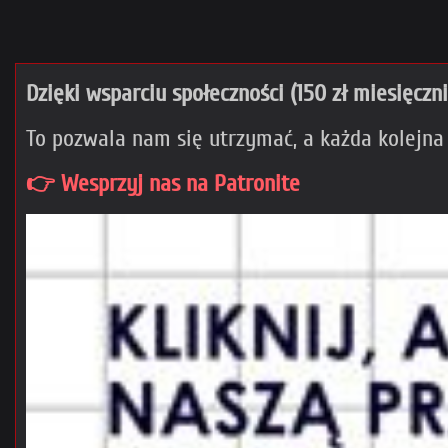
Dzięki wsparciu społeczności (150 zł miesięczn
To pozwala nam się utrzymać, a każda kolejna
👉 Wesprzyj nas na Patronite