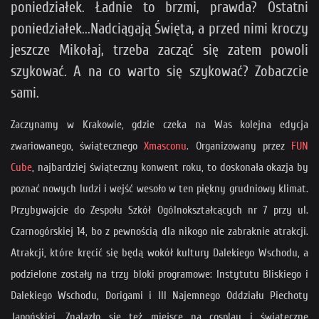
poniedziałek. Ładnie to brzmi, prawda? Ostatni
poniedziałek...Nadciągają Święta, a przed nimi kroczy
jeszcze Mikołaj, trzeba zacząć się zatem powoli
szykować. A na co warto się szykować? Zobaczcie
sami.
Zaczynamy w Krakowie, gdzie czeka na Was kolejna edycja
zwariowanego, świątecznego
Xmasconu
. Organizowany przez
FUN
Cube
, najbardziej świąteczny konwent roku, to doskonała okazja by
poznać nowych ludzi i wejść wesoło w ten piękny grudniowy klimat.
Przybywajcie do Zespołu Szkół Ogólnokształcących nr 7 przy ul.
Czarnogórskiej 14, bo z pewnością dla nikogo nie zabraknie atrakcji.
Atrakcji, które kręcić się będą wokół kultury Dalekiego Wschodu, a
podzielone zostały na trzy bloki programowe: Instytutu Bliskiego i
Dalekiego Wschodu, Dorigami i III Najemnego Oddziału Piechoty
Japońskiej. Znalazło się też miejsce na cosplay i świąteczne