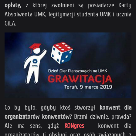
opłatę
, z której zwolnieni są posiadacze Karty
Absolwenta UMK, legitymacji studenta UMK i ucznia
GiLA.
Co by było, gdyby ktoś stworzył
konwent dla
organizatorów konwentów
? Brzmi dziwnie, prawda?
Ale ma sens, gdyż
KONgres
– konwent dla
organizatorów (i obsługi oraz osób związanych z