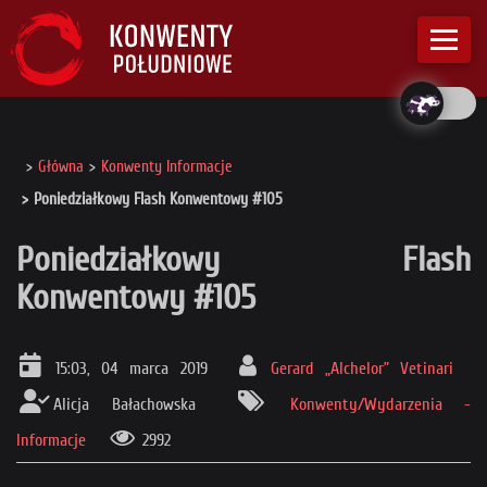
Główna
Konwenty Informacje
Poniedziałkowy Flash Konwentowy #105
Poniedziałkowy Flash
Konwentowy #105
15:03, 04 marca 2019
Gerard „Alchelor” Vetinari
Alicja Bałachowska
Konwenty/Wydarzenia -
Informacje
2992