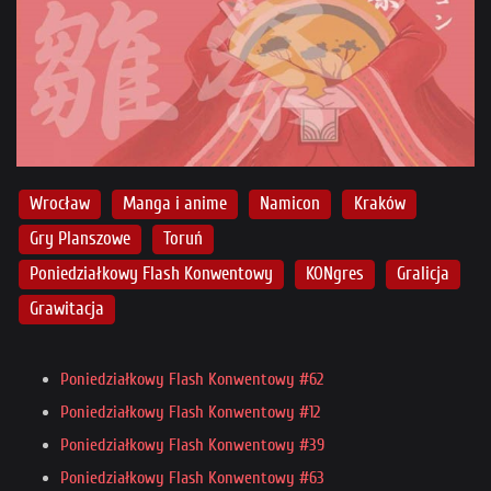
Wrocław
Manga i anime
Namicon
Kraków
Gry Planszowe
Toruń
Poniedziałkowy Flash Konwentowy
KONgres
Gralicja
Grawitacja
Poniedziałkowy Flash Konwentowy #62
Poniedziałkowy Flash Konwentowy #12
Poniedziałkowy Flash Konwentowy #39
Poniedziałkowy Flash Konwentowy #63