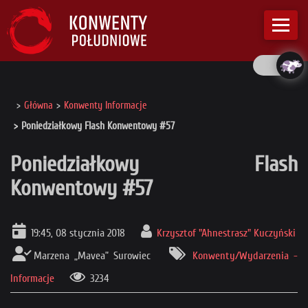
Główna
Konwenty Informacje
Poniedziałkowy Flash Konwentowy #57
Poniedziałkowy Flash
Konwentowy #57
19:45, 08 stycznia 2018
Krzysztof "Ahnestrasz" Kuczyński
Marzena „Mavea” Surowiec
Konwenty/Wydarzenia -
Informacje
3234