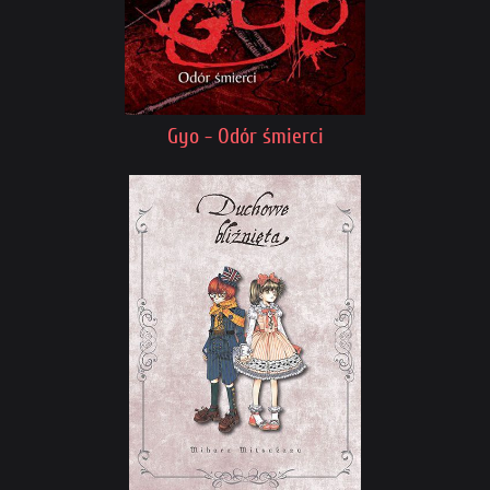
Gyo - Odór śmierci