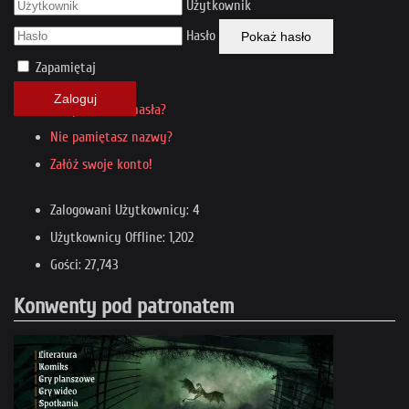
Użytkownik
Hasło
Pokaż hasło
Zapamiętaj
Zaloguj
Nie pamiętasz hasła?
Nie pamiętasz nazwy?
Załóż swoje konto!
Zalogowani Użytkownicy: 4
Użytkownicy Offline: 1,202
Gości: 27,743
Konwenty pod patronatem