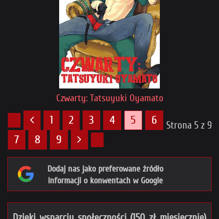
Czwarty: Tatsuyuki Oyamato
1
2
3
4
5
6
Strona 5 z 9
7
8
9
Dodaj nas jako preferowane źródło
informacji o konwentach w Google
Dzięki wsparciu społeczności (150 zł miesięcznie)