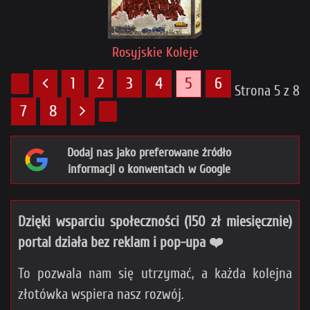
Rosyjskie Koleje
1
2
3
4
5
6
Strona 5 z 8
7
8
Dodaj nas jako preferowane źródło
informacji o konwentach w Google
Dzięki wsparciu społeczności (150 zł miesięcznie)
portal działa bez reklam i pop-upa ❤️
To pozwala nam się utrzymać, a każda kolejna
złotówka wspiera nasz rozwój.