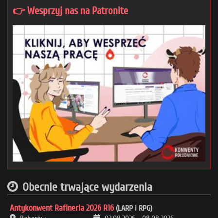
👉 Wesprzyj nas na Patronite
Obecnie trwające wydarzenia
Antykonwent Rafineria 2026 R16
(LARP i RPG)