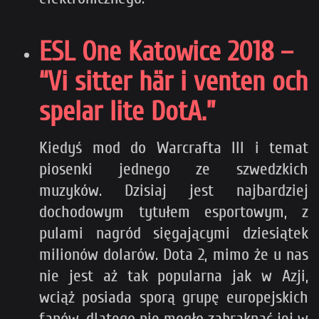
ESL One Katowice 2018 –
“Vi sitter här i venten och
spelar lite DotA.”
Kiedyś mod do Warcrafta III i temat
piosenki jednego ze szwedzkich
muzyków. Dzisiaj jest najbardziej
dochodowym tytułem esportowym, z
pulami nagród sięgającymi dziesiątek
milionów dolarów. Dota 2, mimo że u nas
nie jest aż tak popularna jak w Azji,
wciąż posiada sporą grupę europejskich
fanów, dlatego nie mogło zabraknąć jej w