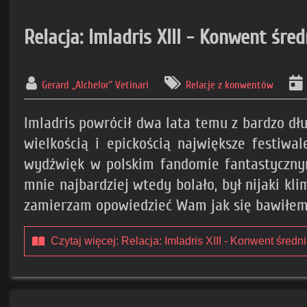
Relacja: Imladris XIII - Konwent śre
Gerard „Alchelor” Vetinari
Relacje z konwentów
Imladris powrócił dwa lata temu z bardzo dł
wielkością i epickością największe festiw
wydźwięk w polskim fandomie fantastycznym.
mnie najbardziej wtedy bolało, był nijaki kli
zamierzam opowiedzieć Wam jak się bawiłem
Czytaj więcej: Relacja: Imladris XIII - Konwent śred