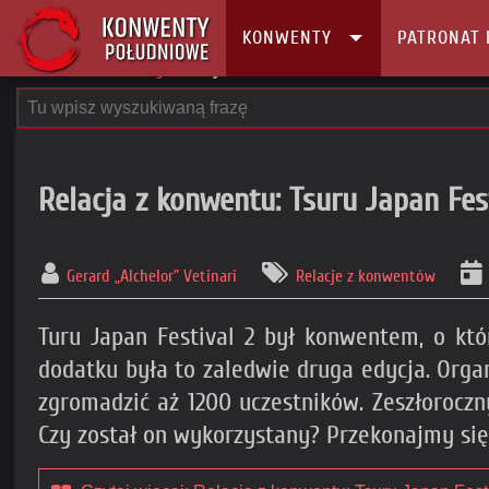
KONWENTY
PATRONAT 
Główna
Konwenty
Relacje z konwentów
Relacja z konwentu: Tsuru Japan Fest
Gerard „Alchelor” Vetinari
Relacje z konwentów
Turu Japan Festival 2 był konwentem, o któ
dodatku była to zaledwie druga edycja. Organ
zgromadzić aż 1200 uczestników. Zeszłoroczny
Czy został on wykorzystany? Przekonajmy się