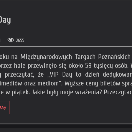
Day
14
2655
 roku na Międzynarodowych Targach Poznańskic
przez hale przewinęło się około 59 tysięcy osób.
y przeczytać, że „VIP Day to dzień dedykowa
timediów oraz mediom”. Wyższe ceny biletów spraw
 w piątek. Jakie były moje wrażenia? Przeczytac
Day