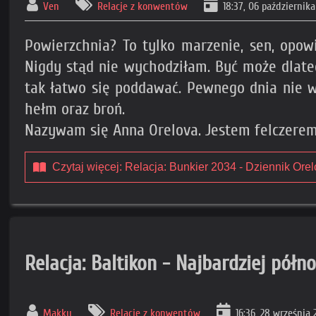
Ven
Relacje z konwentów
18:37, 06 październik
Powierzchnia? To tylko marzenie, sen, opow
Nigdy stąd nie wychodziłam. Być może dlateg
tak łatwo się poddawać. Pewnego dnia nie wró
hełm oraz broń.
Nazywam się Anna Orelova. Jestem felczerem
Czytaj więcej: Relacja: Bunkier 2034 - Dziennik Orel
Relacja: Baltikon - Najbardziej pół
Makku
Relacje z konwentów
16:36, 28 września