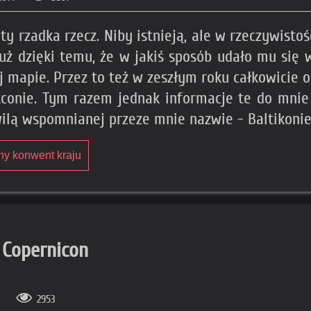
 rzadka rzecz. Niby istnieją, ale w rzeczywistoś
uż dzięki temu, że w jakiś sposób udało mu się 
 mapie. Przez to też w zeszłym roku całkowicie
tconie. Tym razem jednak informacje te do mnie
wilą wspomnianej przeze mnie nazwie - Baltikonie
cny konwent kraju
 Copernicon
4
2953