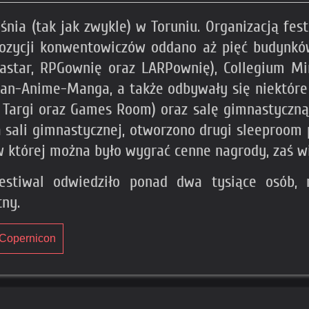
śnia (tak jak zwykle) w Toruniu. Organizacją fest
spozycji konwentowiczów oddano aż pięć budynkó
astar, RPGownię oraz LARPownię), Collegium Minu
an-Anime-Manga, a także odbywały się niektóre 
 Targi oraz Games Room) oraz salę gimnastyczn
a sali gimnastycznej, otworzono drugi sleeproom
w której można było wygrać cenne nagrody, zaś w
tiwal odwiedziło ponad dwa tysiące osób, ni
tny.
 Copernicon