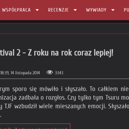
I WSPÓŁPRACA
RECENZJE
WYWIADY
PU
ival 2 - Z roku na rok coraz lepiej!
18:39, 14 listopada 2014
3343
rym sporo się mówiło i słyszało. To całkiem n
izacja zadbała o rozgłos. Czy tylko tym Tsuru mo
 TJF wzbudził wiele mieszanych emocji. Słyszało
.