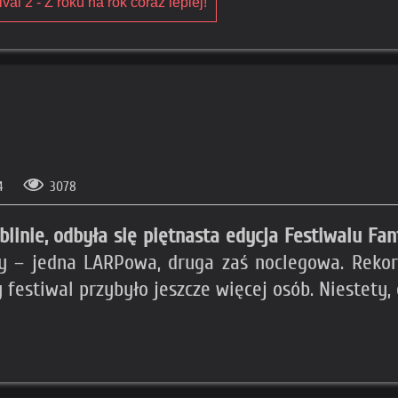
al 2 - Z roku na rok coraz lepiej!
14
3078
ublinie, odbyła się piętnasta edycja Festiwalu Fan
ły – jedna LARPowa, druga zaś noclegowa. Rekord
 festiwal przybyło jeszcze więcej osób. Niestety, 